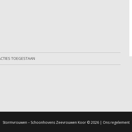
ACTIES TOEGESTAAN
Stormvrouwen – Schoonhovens Zeevrouwen Koor
© 2026 |
Ons regelement