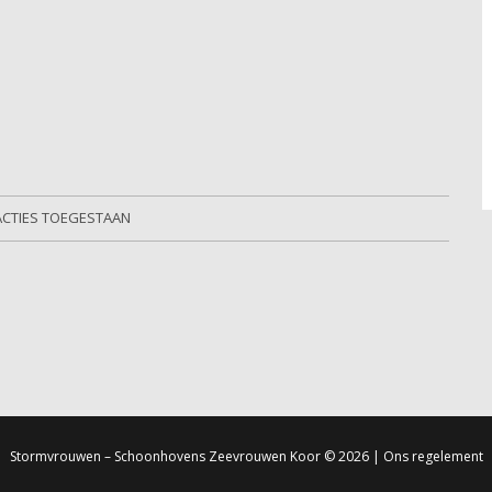
ACTIES TOEGESTAAN
Stormvrouwen – Schoonhovens Zeevrouwen Koor
© 2026 |
Ons regelement