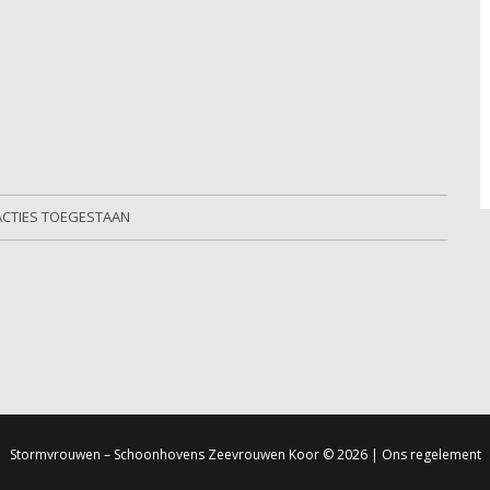
ACTIES TOEGESTAAN
Stormvrouwen – Schoonhovens Zeevrouwen Koor
© 2026 |
Ons regelement