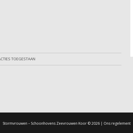
ACTIES TOEGESTAAN
Stormvrouwen – Schoonhovens Zeevrouwen Koor
© 2026 |
Ons regelement