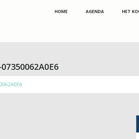
HOME
AGENDA
HET KO
-07350062A0E6
0062A0E6