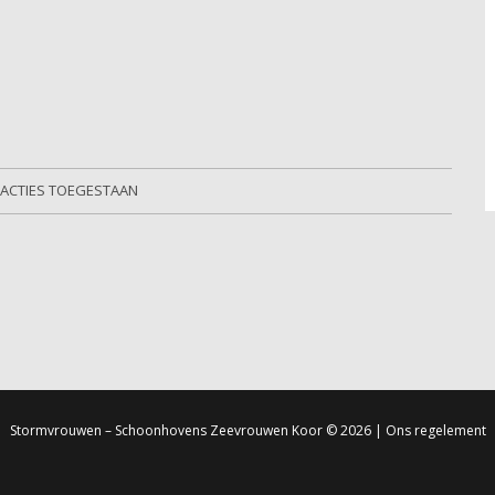
EACTIES TOEGESTAAN
Stormvrouwen – Schoonhovens Zeevrouwen Koor
© 2026 |
Ons regelement