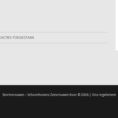
EACTIES TOEGESTAAN
Stormvrouwen – Schoonhovens Zeevrouwen Koor
© 2026 |
Ons regelement