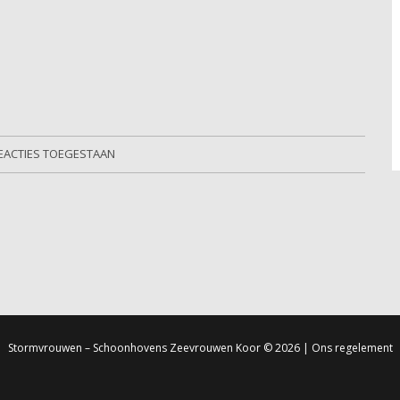
EACTIES TOEGESTAAN
Stormvrouwen – Schoonhovens Zeevrouwen Koor
© 2026 |
Ons regelement