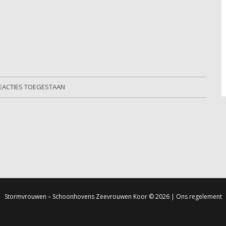
EACTIES TOEGESTAAN
Stormvrouwen – Schoonhovens Zeevrouwen Koor
© 2026 |
Ons regelement