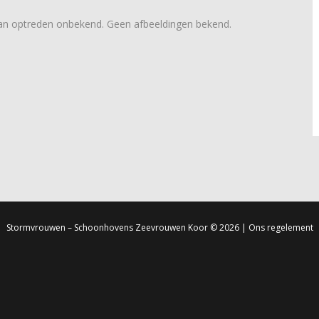
van optreden onbekend. Geen afbeeldingen bekend.
Stormvrouwen – Schoonhovens Zeevrouwen Koor
© 2026 |
Ons regelement