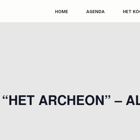
HOME
AGENDA
HET KO
 “HET ARCHEON” – A