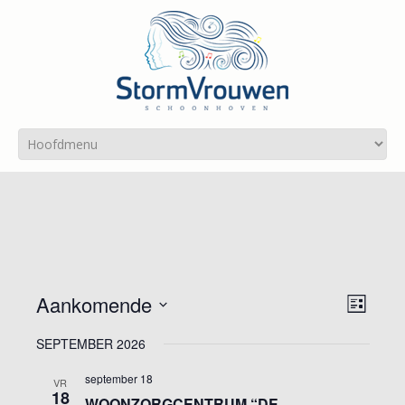
WE
EVEN
Aankomende
Lijst
WEER
NAV
Selecteer
NAVIG
SEPTEMBER 2026
een
datum.
september 18
VR
18
WOONZORGCENTRUM “DE